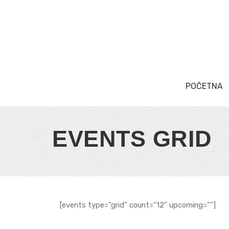
POČETNA
EVENTS GRID
[events type=”grid” count=”12” upcoming=””]