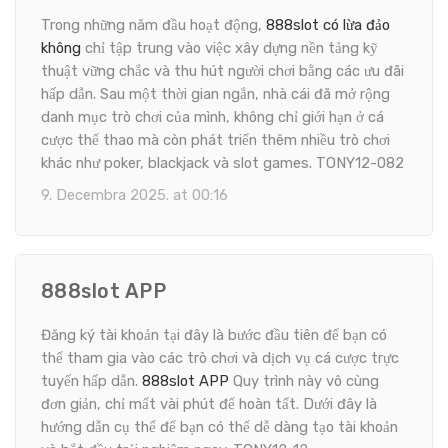
Trong những năm đầu hoạt động,
888slot có lừa đảo
l
t
l
không
chỉ tập trung vào việc xây dựng nền tảng kỹ
l
u
l
thuật vững chắc và thu hút người chơi bằng các ưu đãi
hấp dẫn. Sau một thời gian ngắn, nhà cái đã mở rộng
y
s
y
danh mục trò chơi của mình, không chỉ giới hạn ở cá
o
"
o
cược thể thao mà còn phát triển thêm nhiều trò chơi
khác như poker, blackjack và slot games. TONY12-082
u
A
u
9. Decembra 2025. at 00:16
n
l
n
e
l
e
e
y
e
888slot APP
d
o
d
Đăng ký tài khoản tại đây là bước đầu tiên để bạn có
r
u
r
thể tham gia vào các trò chơi và dịch vụ cá cược trực
tuyến hấp dẫn.
888slot APP
Quy trình này vô cùng
i
n
i
đơn giản, chỉ mất vài phút để hoàn tất. Dưới đây là
g
e
g
hướng dẫn cụ thể để bạn có thể dễ dàng tạo tài khoản