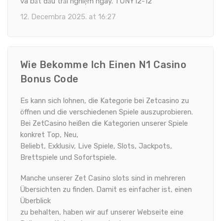
và bắt đầu trải nghiệm ngay. TONY12-12
h
e
h
12. Decembra 2025. at 16:27
t
d
t
h
r
h
e
i
e
Wie Bekomme Ich Einen N1 Casino
Bonus Code
r
g
r
e
h
e
Es kann sich lohnen, die Kategorie bei Zetcasino zu
öffnen und die verschiedenen Spiele auszuprobieren.
"
t
"
Bei ZetCasino heißen die Kategorien unserer Spiele
o
h
o
konkret Top, Neu,
Beliebt, Exklusiv, Live Spiele, Slots, Jackpots,
n
e
n
Brettspiele und Sofortspiele.
F
r
L
Manche unserer Zet Casino slots sind in mehreren
a
e
i
Übersichten zu finden. Damit es einfacher ist, einen
Überblick
c
"
n
zu behalten, haben wir auf unserer Webseite eine
e
o
k