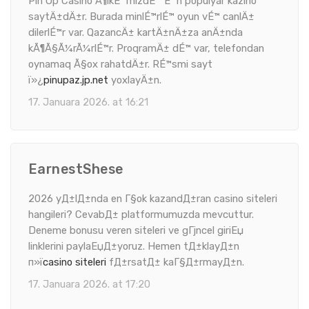
Pin Up Casino Ã¶lkÉ™mizdÉ™ É™n populyar kazino
saytÄ±dÄ±r. Burada minlÉ™rlÉ™ oyun vÉ™ canlÄ±
dilerlÉ™r var. QazancÄ± kartÄ±nÄ±za anÄ±nda
kÃ¶Ã§Ã¼rÃ¼rlÉ™r. ProqramÄ± dÉ™ var, telefondan
oynamaq Ã§ox rahatdÄ±r. RÉ™smi sayt
ï»¿
pinupaz.jp.net
yoxlayÄ±n.
17. Januara 2026. at 16:21
EarnestShese
2026 yД±lД±nda en Г§ok kazandД±ran casino siteleri
hangileri? CevabД± platformumuzda mevcuttur.
Deneme bonusu veren siteleri ve gГјncel giriЕџ
linklerini paylaЕџД±yoruz. Hemen tД±klayД±n
п»ї
casino siteleri
fД±rsatД± kaГ§Д±rmayД±n.
17. Januara 2026. at 17:20