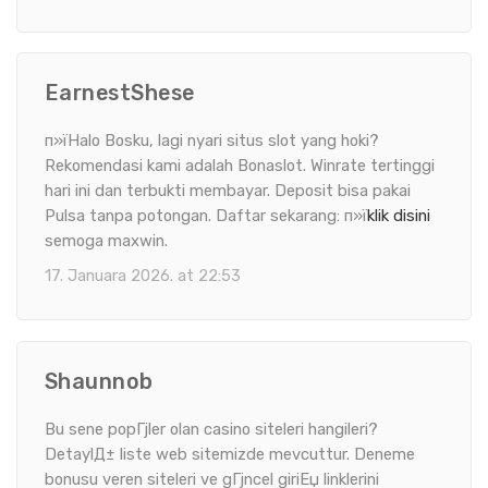
EarnestShese
п»їHalo Bosku, lagi nyari situs slot yang hoki?
Rekomendasi kami adalah Bonaslot. Winrate tertinggi
hari ini dan terbukti membayar. Deposit bisa pakai
Pulsa tanpa potongan. Daftar sekarang: п»ї
klik disini
semoga maxwin.
17. Januara 2026. at 22:53
Shaunnob
Bu sene popГјler olan casino siteleri hangileri?
DetaylД± liste web sitemizde mevcuttur. Deneme
bonusu veren siteleri ve gГјncel giriЕџ linklerini