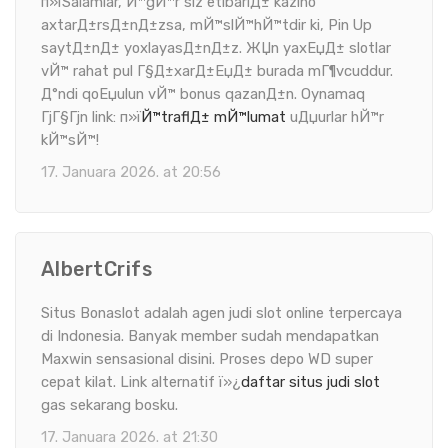
п»їSalamlar, Й™gЙ™r siz etibarlД± kazino
axtarД±rsД±nД±zsa, mЙ™slЙ™hЙ™tdir ki, Pin Up
saytД±nД± yoxlayasД±nД±z. ЖЏn yaxЕџД± slotlar
vЙ™ rahat pul Г§Д±xarД±ЕџД± burada mГ¶vcuddur.
Д°ndi qoЕџulun vЙ™ bonus qazanД±n. Oynamaq
ГјГ§Гјn link: п»ї
Й™traflД± mЙ™lumat
uДџurlar hЙ™r
kЙ™sЙ™!
17. Januara 2026. at 20:56
AlbertCrifs
Situs Bonaslot adalah agen judi slot online terpercaya
di Indonesia. Banyak member sudah mendapatkan
Maxwin sensasional disini. Proses depo WD super
cepat kilat. Link alternatif ï»¿
daftar situs judi slot
gas sekarang bosku.
17. Januara 2026. at 21:30