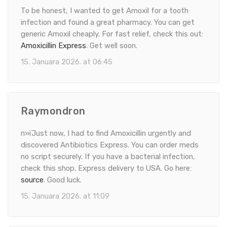
To be honest, I wanted to get Amoxil for a tooth
infection and found a great pharmacy. You can get
generic Amoxil cheaply. For fast relief, check this out:
Amoxicillin Express
. Get well soon.
15. Januara 2026. at 06:45
Raymondron
п»їJust now, I had to find Amoxicillin urgently and
discovered Antibiotics Express. You can order meds
no script securely. If you have a bacterial infection,
check this shop. Express delivery to USA. Go here:
source
. Good luck.
15. Januara 2026. at 11:09