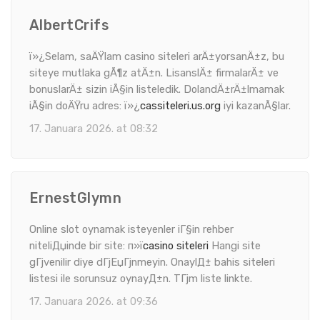
AlbertCrifs
ï»¿Selam, saÄŸlam casino siteleri arÄ±yorsanÄ±z, bu
siteye mutlaka gÃ¶z atÄ±n. LisanslÄ± firmalarÄ± ve
bonuslarÄ± sizin iÃ§in listeledik. DolandÄ±rÄ±lmamak
iÃ§in doÄŸru adres: ï»¿
cassiteleri.us.org
iyi kazanÃ§lar.
17. Januara 2026. at 08:32
ErnestGlymn
Online slot oynamak isteyenler iГ§in rehber
niteliДџinde bir site: п»ї
casino siteleri
Hangi site
gГјvenilir diye dГјЕџГјnmeyin. OnaylД± bahis siteleri
listesi ile sorunsuz oynayД±n. TГјm liste linkte.
17. Januara 2026. at 09:36