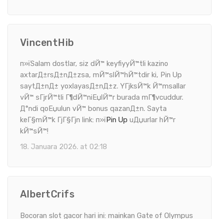
VincentHib
п»їSalam dostlar, siz dЙ™ keyfiyyЙ™tli kazino
axtarД±rsД±nД±zsa, mЙ™slЙ™hЙ™tdir ki, Pin Up
saytД±nД± yoxlayasД±nД±z. YГјksЙ™k Й™msallar
vЙ™ sГјrЙ™tli Г¶dЙ™niЕџlЙ™r burada mГ¶vcuddur.
Д°ndi qoЕџulun vЙ™ bonus qazanД±n. Sayta
keГ§mЙ™k ГјГ§Гјn link: п»ї
Pin Up
uДџurlar hЙ™r
kЙ™sЙ™!
18. Januara 2026. at 02:18
AlbertCrifs
Bocoran slot gacor hari ini: mainkan Gate of Olympus