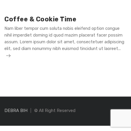
Cafe
Coffee & Cookie Time
Nam liber tempor cum soluta nobis eleifend option congue
nihil imperdiet doming id quod mazim placerat facer possim
assum. Lorem ipsum dolor sit amet, consectetuer adipiscing
Coff
elit, sed diam nonummy nibh euismod tincidunt ut laoreet...
&
Cook
Time
DEBRA BIH
© All Right Reserved