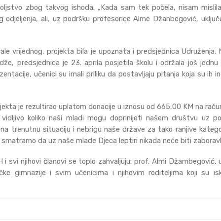
voljstvo zbog takvog ishoda. „Kada sam tek počela, nisam mislil
 odjeljenja, ali, uz podršku profesorice Alme Džanbegović, uključen
le vrijednog, projekta bila je upoznata i predsjednica Udruženja.
že, predsjednica je 23. aprila posjetila školu i održala još jednu
entacije, učenici su imali priliku da postavljaju pitanja koja su ih 
jekta je rezultirao uplatom donacije u iznosu od 665,00 KM na raču
 vidljivo koliko naši mladi mogu doprinijeti našem društvu uz 
 na trenutnu situaciju i nebrigu naše države za tako ranjive kateg
ak smatramo da uz naše mlade Djeca leptiri nikada neće biti zaboravl
i svi njihovi članovi se toplo zahvaljuju: prof. Almi Džambegović, 
ke gimnazije i svim učenicima i njihovim roditeljima koji su is