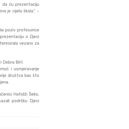
a da ću prezentaciju
a je cijela škola.“ –
 Na poziv profesorice
 prezentaciju o Djeci
interesirala vezano za
n Debra BiH.
pomoć i usmjeravanje
orije društva kao što
jena.
učenici Hatidži Šeko,
kazali podršku Djeci