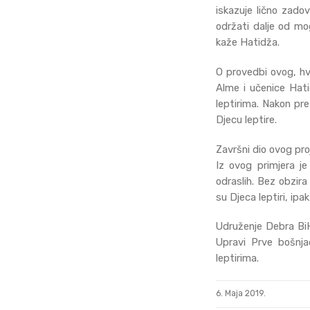
iskazuje lično zado
održati dalje od mog
kaže Hatidža.
O provedbi ovog, hva
Alme i učenice Hatid
leptirima. Nakon prez
Djecu leptire.
Završni dio ovog pro
Iz ovog primjera je
odraslih. Bez obzira
su Djeca leptiri, ip
Udruženje Debra BiH 
Upravi Prve bošnjač
leptirima.
Posted
6. Maja 2019.
on