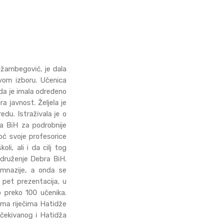
Džambegović, je dala
vom izboru. Učenica
 da je imala određeno
a javnost. Željela je
edu. Istraživala je o
ra BiH za podrobnije
oć svoje profesorice
li, ali i da cilj tog
Udruženje Debra BiH.
imnazije, a onda se
 pet prezentacija, u
o preko 100 učenika.
rema riječima Hatidže
očekivanog i Hatidža