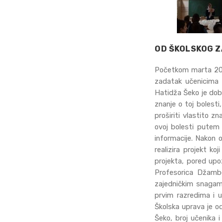
OD ŠKOLSKOG Z
Početkom marta 2019
zadatak učenicima 
Hatidža Šeko je dobi
znanje o toj bolesti
proširiti vlastito z
ovoj bolesti putem 
informacije. Nakon 
realizira projekt ko
projekta, pored upo
Profesorica Džambe
zajedničkim snagama
prvim razredima i u
Školska uprava je od
Šeko, broj učenika 