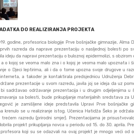
ADATKA DO REALIZIRANJA PROJEKTA
. godine, profesorica biologije Prve bošnjačke gimnazije, Alma 
prvih razreda da naprave prezentaciju o nasljednoj bolesti po s
la ideju da napravi prezentaciju o buloznoj epidermolizi, s obzirom
, a o kojoj se veoma malo zna i o kojoj je veoma malo upoznata i šir
nanje o Djeci leptirima, ali i da o tome upozna svoje drugove u razr
interneta, a također je kontaktirala predsjednicu Udruženja Deb
održane prezentacije u svom razredu, javila joj se ideja da uz pom
ji bi sadržavao održavanje prezentacija i u drugim odjeljenjima u ško
znavanja sa bolesti, bude prikupljanje materijalnih sredstava za 
gović je zamišljene ideje predstavila Upravi Prve bošnjačke g
 krenulo se u realiziranje istog. Učenica Hatidža Šeko je održala
 trećem razredu (prirodni smjer). Prezentacijama je prisustvoval
obrila projekt prikupljanja novca u periodu od 15. do 30. aprila. P
i profesora koji su se odazvali na ovaj projekt je mnogo veći od 