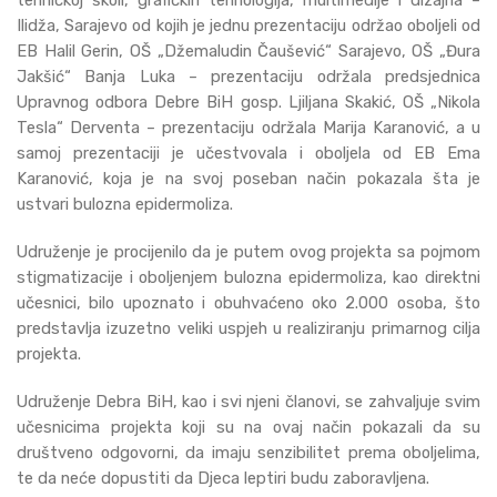
tehničkoj školi, grafičkih tehnologija, multimedije i dizajna –
Ilidža, Sarajevo od kojih je jednu prezentaciju održao oboljeli od
EB Halil Gerin, OŠ „Džemaludin Čaušević“ Sarajevo, OŠ „Đura
Jakšić“ Banja Luka – prezentaciju održala predsjednica
Upravnog odbora Debre BiH gosp. Ljiljana Skakić, OŠ „Nikola
Tesla“ Derventa – prezentaciju održala Marija Karanović, a u
samoj prezentaciji je učestvovala i oboljela od EB Ema
Karanović, koja je na svoj poseban način pokazala šta je
ustvari bulozna epidermoliza.
Udruženje je procijenilo da je putem ovog projekta sa pojmom
stigmatizacije i oboljenjem bulozna epidermoliza, kao direktni
učesnici, bilo upoznato i obuhvaćeno oko 2.000 osoba, što
predstavlja izuzetno veliki uspjeh u realiziranju primarnog cilja
projekta.
Udruženje Debra BiH, kao i svi njeni članovi, se zahvaljuje svim
učesnicima projekta koji su na ovaj način pokazali da su
društveno odgovorni, da imaju senzibilitet prema oboljelima,
te da neće dopustiti da Djeca leptiri budu zaboravljena.