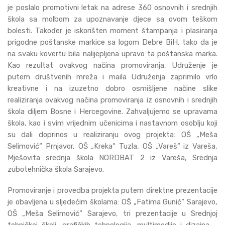
je poslalo promotivni letak na adrese 360 osnovnih i srednjih
škola sa molbom za upoznavanje djece sa ovom teškom
bolesti. Također je iskorišten moment štampanja i plasiranja
prigodne poštanske markice sa logom Debre BiH, tako da je
na svaku kovertu bila nalijepljena upravo ta poštanska marka.
Kao rezultat ovakvog načina promoviranja, Udruženje je
putem društvenih mreža i maila Udruženja zaprimilo vrlo
kreativne i na izuzetno dobro osmišljene načine slike
realiziranja ovakvog načina promoviranja iz osnovnih i srednjih
škola diljem Bosne i Hercegovine. Zahvaljujemo se upravama
škola, kao i svim vrijednim učenicima i nastavnom osoblju koji
su dali doprinos u realiziranju ovog projekta: OŠ „Meša
Selimović“ Prnjavor, OŠ „Kreka“ Tuzla, OŠ „Vareš“ iz Vareša,
Mješovita srednja škola NORDBAT 2 iz Vareša, Srednja
zubotehnička škola Sarajevo.
Promoviranje i provedba projekta putem direktne prezentacije
je obavljena u sljedećim školama: OŠ „Fatima Gunić“ Sarajevo,
OŠ „Meša Selimović“ Sarajevo, tri prezentacije u Srednjoj