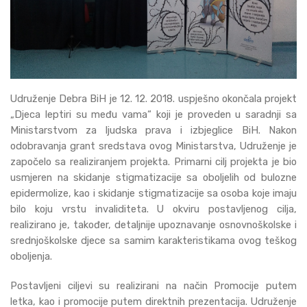
Udruženje Debra BiH je 12. 12. 2018. uspješno okončala projekt
„Djeca leptiri su među vama“ koji je proveden u saradnji sa
Ministarstvom za ljudska prava i izbjeglice BiH. Nakon
odobravanja grant sredstava ovog Ministarstva, Udruženje je
započelo sa realiziranjem projekta. Primarni cilj projekta je bio
usmjeren na skidanje stigmatizacije sa oboljelih od bulozne
epidermolize, kao i skidanje stigmatizacije sa osoba koje imaju
bilo koju vrstu invaliditeta. U okviru postavljenog cilja,
realizirano je, također, detaljnije upoznavanje osnovnoškolske i
srednjoškolske djece sa samim karakteristikama ovog teškog
oboljenja.
Postavljeni ciljevi su realizirani na način Promocije putem
letka, kao i promocije putem direktnih prezentacija. Udruženje